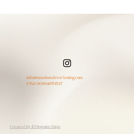
info@emotionaleverlasting.com
P.IVA 00994670537
Created By Il Pinguino Ninja